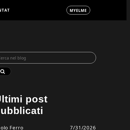
N
T
A
T
M
Y
E
L
M
E
C
N
T
A
T
M
Y
E
L
M
E
C
ltimi post
ubblicati
olo Ferro
7/31/2026