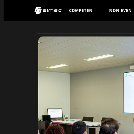
C
O
M
P
E
T
E
N
N
O
N
E
V
E
N
Z
E
T
I
C
O
M
P
E
T
E
N
N
O
N
E
V
E
N
Z
E
T
I