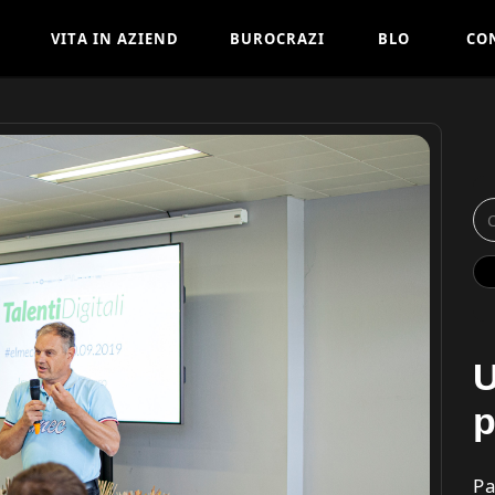
V
I
T
A
I
N
A
Z
I
E
N
D
B
U
R
O
C
R
A
Z
I
B
L
O
C
O
A
A
G
T
I
V
I
T
A
I
N
A
Z
I
E
N
D
B
U
R
O
C
R
A
Z
I
B
L
O
C
O
A
A
G
T
I
U
p
Pa