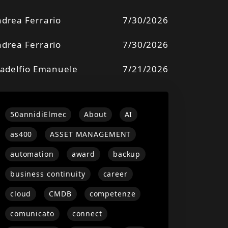
drea Ferrario
7/30/2026
drea Ferrario
7/30/2026
ladelfio Emanuele
7/21/2026
50annidiElmec
About
AI
as400
ASSET MANAGEMENT
automation
award
backup
business continuity
career
cloud
CMDB
competenze
comunicato
connect