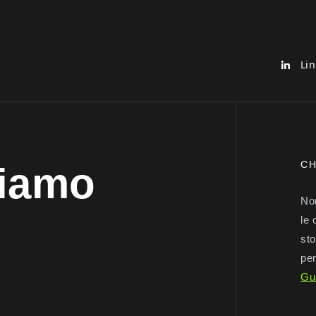
Lin
CH
iamo
Non
le 
sto
per
Gu