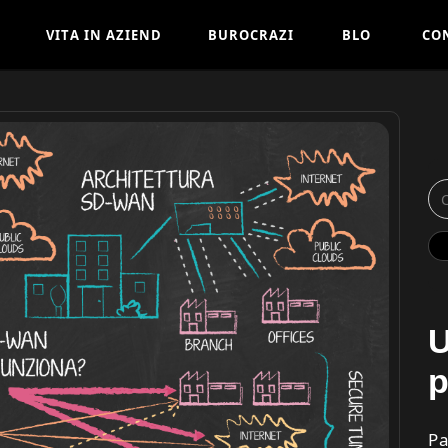
V
I
T
A
I
N
A
Z
I
E
N
D
B
U
R
O
C
R
A
Z
I
B
L
O
C
O
A
A
G
T
I
V
I
T
A
I
N
A
Z
I
E
N
D
B
U
R
O
C
R
A
Z
I
B
L
O
C
O
A
A
G
T
I
U
p
Pa