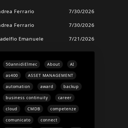
drea Ferrario
7/30/2026
drea Ferrario
7/30/2026
ladelfio Emanuele
7/21/2026
50annidiElmec
About
AI
as400
ASSET MANAGEMENT
automation
award
backup
business continuity
career
cloud
CMDB
competenze
comunicato
connect