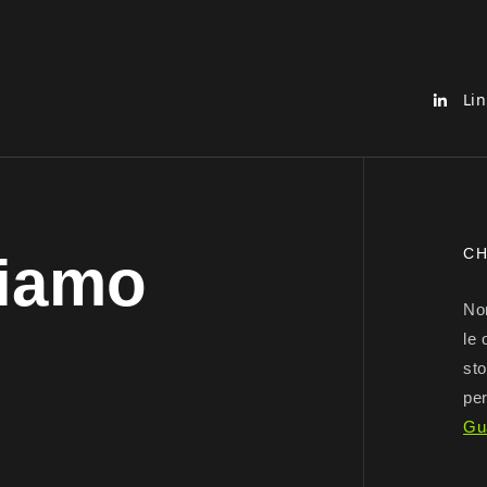
Lin
CH
iamo
Non
le 
sto
per
Gu