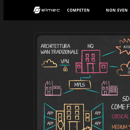
C
O
M
P
E
T
E
N
N
O
N
E
V
E
N
Z
E
T
I
C
O
M
P
E
T
E
N
N
O
N
E
V
E
N
Z
E
T
I