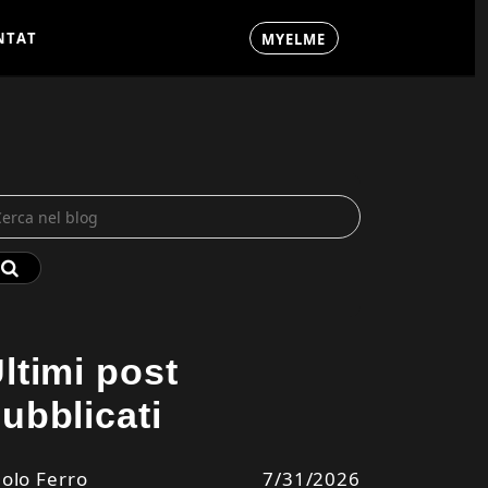
N
T
A
T
M
Y
E
L
M
E
C
N
T
A
T
M
Y
E
L
M
E
C
ltimi post
ubblicati
olo Ferro
7/31/2026