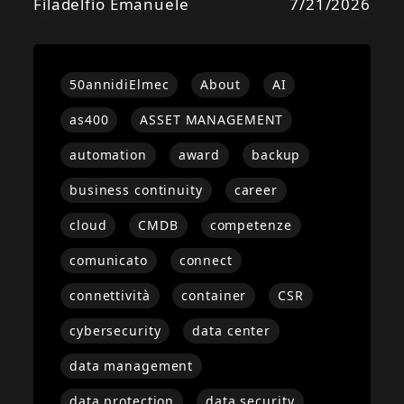
Filadelfio Emanuele
7/21/2026
50annidiElmec
About
AI
as400
ASSET MANAGEMENT
automation
award
backup
business continuity
career
cloud
CMDB
competenze
comunicato
connect
connettività
container
CSR
cybersecurity
data center
data management
data protection
data security