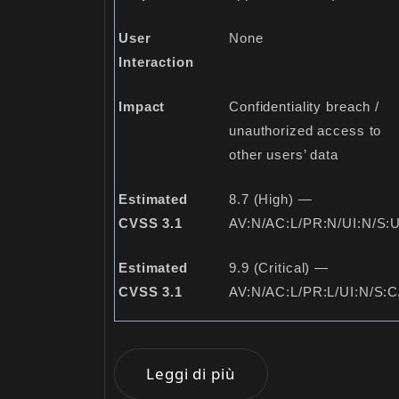
User
None
Interaction
Impact
Confidentiality breach /
unauthorized access to
other users’ data
Estimated
8.7 (High) —
CVSS 3.1
AV:N/AC:L/PR:N/UI:N/S:U
Estimated
9.9 (Critical) —
CVSS 3.1
AV:N/AC:L/PR:L/UI:N/S:C
Leggi di più