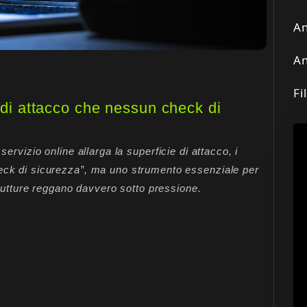
An
An
Fi
a di attacco che nessun check di
ervizio online allarga la superficie di attacco, i
heck di sicurezza”, ma uno strumento essenziale per
trutture reggano davvero sotto pressione.