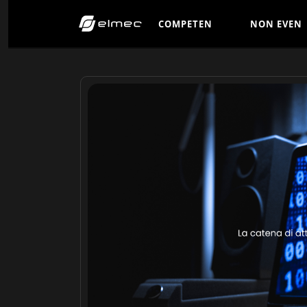
C
O
M
P
E
T
E
N
N
O
N
E
V
E
N
Z
E
T
I
C
O
M
P
E
T
E
N
N
O
N
E
V
E
N
Z
E
T
I