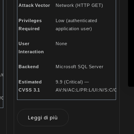
Attack Vector
Network (HTTP GET)
Privileges
Low (authenticated
Required
application user)
User
None
Interaction
Backend
Microsoft SQL Server
/C:H/I:H/A:N
Estimated
9.9 (Critical) —
CVSS 3.1
AV:N/AC:L/PR:L/UI:N/S:C/C:H/I:H/
/C:H/I:H/A:H
Leggi di più