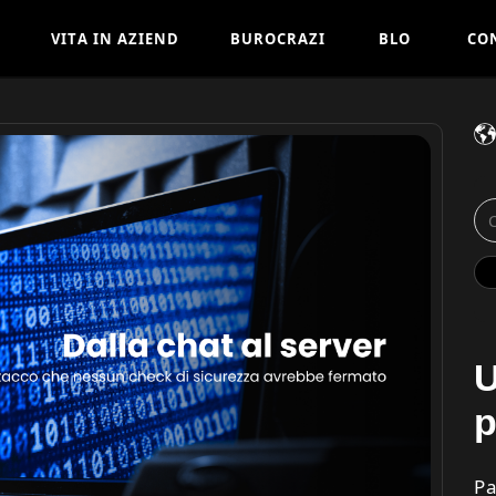
V
I
T
A
I
N
A
Z
I
E
N
D
B
U
R
O
C
R
A
Z
I
B
L
O
C
O
A
A
G
T
I
V
I
T
A
I
N
A
Z
I
E
N
D
B
U
R
O
C
R
A
Z
I
B
L
O
C
O
A
A
G
T
I
U
p
Pa