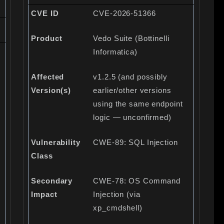
CVE ID
CVE-2026-51366
Product
Vedo Suite (Bottinelli
Informatica)
Affected
v1.2.5 (and possibly
Version(s)
earlier/other versions
using the same endpoint
logic — unconfirmed)
Vulnerability
CWE-89: SQL Injection
Class
Secondary
CWE-78: OS Command
Impact
Injection (via
xp_cmdshell)