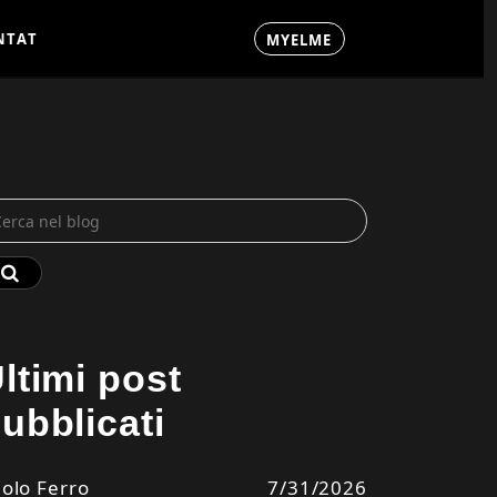
N
T
A
T
M
Y
E
L
M
E
C
N
T
A
T
M
Y
E
L
M
E
C
ltimi post
ubblicati
olo Ferro
7/31/2026