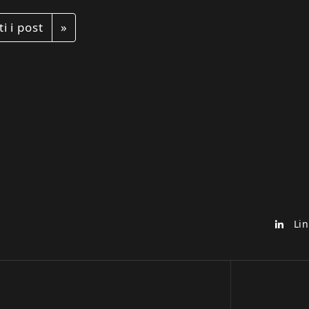
Avanti
ti i post
»
Lin