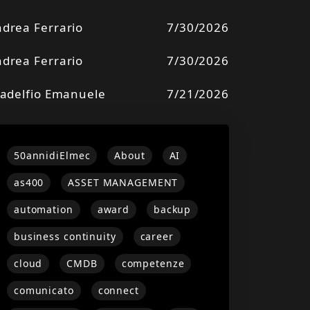
drea Ferrario
7/30/2026
drea Ferrario
7/30/2026
ladelfio Emanuele
7/21/2026
50annidiElmec
About
AI
as400
ASSET MANAGEMENT
automation
award
backup
business continuity
career
cloud
CMDB
competenze
comunicato
connect