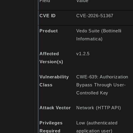
Field
Value
CVE ID
CVE-2026-51367
Product
Vedo Suite (Bottinelli
Informatica)
Affected
v1.2.5
Version(s)
Vulnerability
CWE-639: Authorization
Class
Bypass Through User-
Controlled Key
Attack Vector
Network (HTTP API)
Privileges
Low (authenticated
Required
application user)